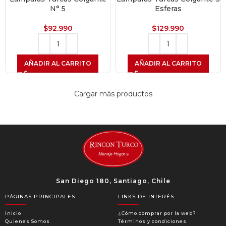
N° 5
Esferas
$
92.990
$
129.990
AÑADIR AL CARRITO
AÑADIR AL CARRITO
Cargar más productos
San Diego 180, Santiago, Chile
PÁGINAS PRINCIPALES
LINKS DE INTERÉS
Inicio
¿Cómo comprar por la web?
Quienes Somos
Términos y condiciones