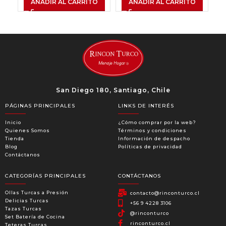
AÑADIR AL CARRITO
AÑADIR AL CARRITO
San Diego 180, Santiago, Chile
PÁGINAS PRINCIPALES
LINKS DE INTERÉS
Inicio
¿Cómo comprar por la web?
Quienes Somos
Términos y condiciones
Tienda
Información de despacho
Blog
Políticas de privacidad
Contáctanos
CATEGORÍAS PRINCIPALES
CONTÁCTANOS
Ollas Turcas a Presión
contacto@rinconturco.cl
Delicias Turcas
+56 9 4228 3106
Tazas Turcas
@rinconturco
Set Batería de Cocina
rinconturco.cl
Teteras Turcas