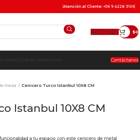
Atención al Cliente:
+56 9 4228 3106
$
0
Contáctanos
NFORMACIÓN DE DESPACHO
 de mesa
Cenicero Turco Istanbul 10X8 CM
co Istanbul 10X8 CM
uncionalidad a tu espacio con este cenicero de metal