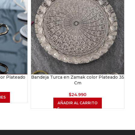
lor Plateado
Bandeja Turca en Zamak color Plateado 35
Ba
Cm
$
24.990
NES
AÑADIR AL CARRITO