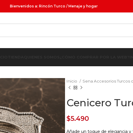
Bienvenidos a: Rincón Turco / Menaje y hogar
ICIO
TIENDA
QUIENES SOMOS
¿CÓMO COMPRAR POR LA WEB?
I
Inicio
Sena Accesorios Turcos
Cenicero Tur
$
5.490
Añade un toque de elegancia y f