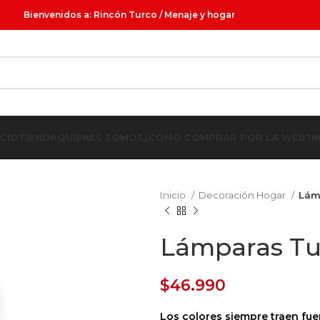
Bienvenidos a: Rincón Turco / Menaje y hogar
ICIO
TIENDA
QUIENES SOMOS
¿CÓMO COMPRAR POR LA WEB?
I
Inicio
Decoración Hogar
Lám
Lámparas Tur
$
46.990
Los colores siempre traen fu