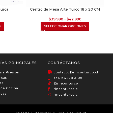
Turca
Centro de Mesa Arte Turco 18 x 20 CM
$
39.990
-
$
42.990
O
SELECCIONAR OPCIONES
ÍAS PRINCIPALES
CONTÁCTANOS
s a Presión
contacto@rinconturco.cl
rcas
+56 9 4228 3106
as
@rinconturco
a de Cocina
rinconturco.cl
rcas
rinconturco.cl