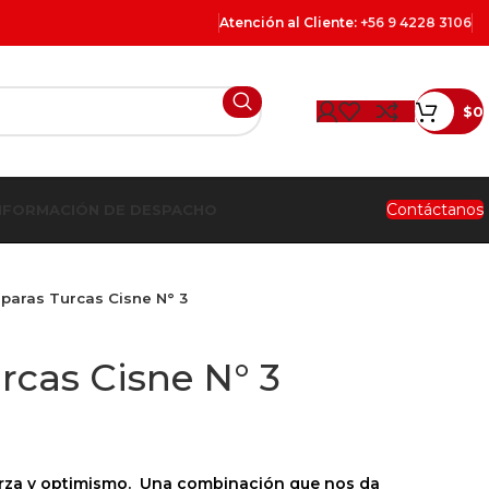
Atención al Cliente:
+56 9 4228 3106
$
0
Contáctanos
NFORMACIÓN DE DESPACHO
paras Turcas Cisne N° 3
cas Cisne N° 3
erza y optimismo. Una combinación que nos da