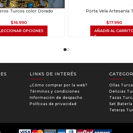
eros Turcos color Dorado
Porta Vela Artesanía 
$
16.990
$
17.990
LECCIONAR OPCIONES
AÑADIR AL CARRIT
LES
LINKS DE INTERÉS
CATEGOR
¿Cómo comprar por la web?
Ollas Turca
Términos y condiciones
Delicias Tu
Información de despacho
Tazas Turc
Políticas de privacidad
Set Baterí
Teteras Tu